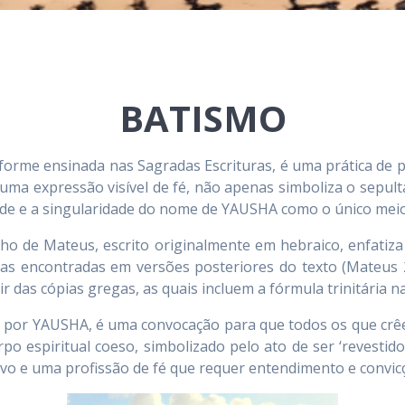
BATISMO
me ensinada nas Sagradas Escrituras, é uma prática de pr
uma expressão visível de fé, não apenas simboliza o sepu
de e a singularidade do nome de YAUSHA como o único meio p
elho de Mateus, escrito originalmente em hebraico, enfati
dias encontradas em versões posteriores do texto (Mateus 2
r das cópias gregas, as quais incluem a fórmula trinitária n
ída por YAUSHA, é uma convocação para que todos os que c
 espiritual coeso, simbolizado pelo ato de ser ‘revestido
 e uma profissão de fé que requer entendimento e convicç